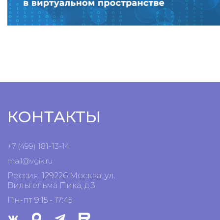
КОНТАКТЫ
+7 (499) 181-13-14
mail@vgik.
ru
Россия, 129226 Москва, ул.
Вильгельма Пика, д.3
Пн-пт 9:15 - 17:45