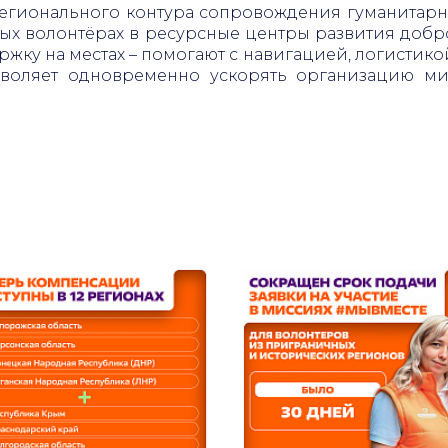
регионального контура сопровождения гуманитарн
х волонтёрах в ресурсные центры развития доб
держку на местах – помогают с навигацией, логис
зволяет одновременно ускорять организацию ми