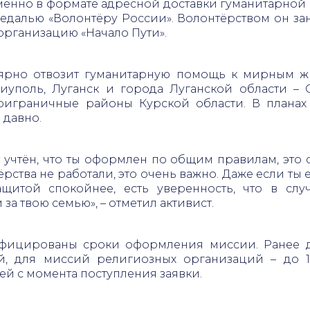
 именно в формате адресной доставки гуманитарной
едалью «Волонтёру России». Волонтёрством он зан
организацию «Начало Пути».
лярно отвозит гуманитарную помощь к мирным жи
уполь, Луганск и города Луганской области – С
приграничные районы Курской области. В планах
 давно.
 учтён, что ты оформлен по общим правилам, это 
рства не работали, это очень важно. Даже если ты е
ащитой спокойнее, есть уверенность, что в сл
и за твою семью», – отметил активист.
ифицированы сроки оформления миссии. Ранее д
ей, для миссий религиозных организаций – до 1
ей с момента поступления заявки.