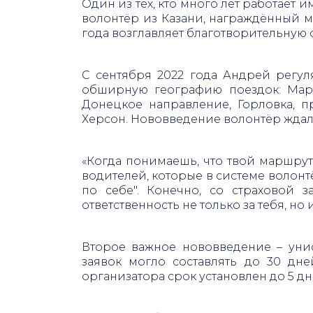
Один из тех, кто много лет работает
волонтёр из Казани, награждённый м
года возглавляет благотворительную 
С сентября 2022 года Андрей регу
обширную географию поездок: Мари
Донецкое направление, Горловка, 
Херсон. Нововведение волонтёр ждал
«Когда понимаешь, что твой маршрут
водителей, которые в системе волонтё
по себе". Конечно, со страховой з
ответственность не только за тебя, но 
Второе важное нововведение – ун
заявок могло составлять до 30 дн
организатора срок установлен до 5 дн