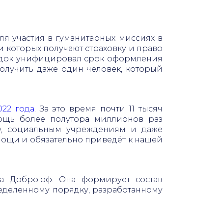
я участия в гуманитарных миссиях в
и которых получают страховку и право
рядок унифицировал срок оформления
получить даже один человек, который
022 года
. За это время почти 11 тысяч
ощь более полутора миллионов раз
О, социальным учреждениям и даже
мощи и обязательно приведёт к нашей
ма Добро.рф. Она формирует состав
ределенному порядку, разработанному