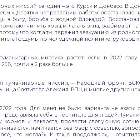
рных миссий сегодня – это Курск и Донбасс. В До
еды!» Десятки направлений работы: восстановлени
щь в быту, борьба с водной блокадой. Восстанов
помогают чинить крыши, латать окна, разбирают на 
 потому что когда ты пережил эвакуацию из родног
омитета Госдумы по молодежной политике, руковод
 гуманитарных миссиях растёт: если в 2022 год
 258, почти в 2 раза больше.
ует гуманитарные миссии, – Народный фронт, ВС
льница Святителя Алексия, РПЦ и многие другие н
022 года. Для меня не было варианта не ехать: с 
 представляла себя в госпитале для людей. Гуман
у кормов и лекарств, провести следующую сотн
анчиваются, начинается разговор с совестью, вопро
всё, что могла?». И так я продолжаю», – отмети