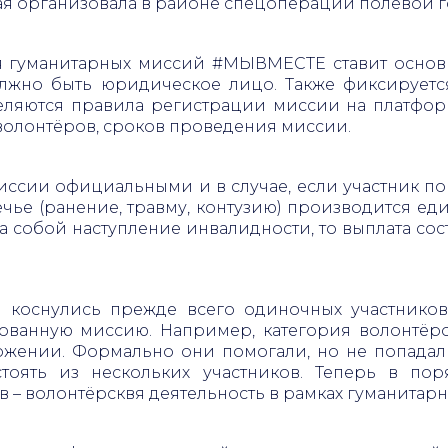
рая организовала в районе спецоперации полевой г
 гуманитарных миссий #МЫВМЕСТЕ ставит основно
олжно быть юридическое лицо. Также фиксирует
деляются правила регистрации миссии на платфор
ч волонтёров, сроков проведения миссии.
иссии официальными и в случае, если участник пог
чье (ранение, травму, контузию) производится ед
за собой наступление инвалидности, то выплата сос
коснулись прежде всего одиночных участников,
ованную миссию. Например, категория волонтёро
ожении. Формально они помогали, но не попадали
тоять из нескольких участников. Теперь в пор
 – волонтёрсквя деятельность в рамках гуманитар