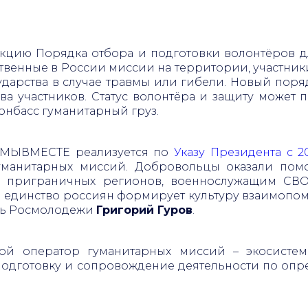
цию Порядка отбора и подготовки волонтёров дл
твенные в России миссии на территории, участник
ударства в случае травмы или гибели. Новый по
ва участников. Статус волонтёра и защиту может 
Донбасс гуманитарный груз.
#МЫВМЕСТЕ реализуется по
Указу Президента с 2
уманитарных миссий. Добровольцы оказали пом
 приграничных регионов, военнослужащим СВ
и единство россиян формирует культуру взаимопо
ель Росмолодежи
Григорий Гуров
.
вой оператор гуманитарных миссий – экосисте
 подготовку и сопровождение деятельности по оп