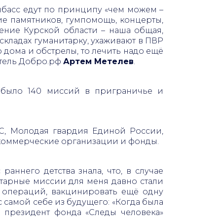
нбасс едут по принципу «чем можем –
е памятников, гумпомощь, концерты,
ление Курской области – наша общая,
складах гуманитарку, ухаживают в ПВР
о дома и обстрелы, то лечить надо ещё
итель Добро.рф
Артем Метелев
.
у было 140 миссий в приграничье и
КС, Молодая гвардия Единой России,
екоммерческие организации и фонды.
раннего детства знала, что, в случае
итарные миссии для меня давно стали
ю операций, вакцинировать ещё одну
с самой себе из будущего: «Когда была
ла президент фонда «Следы человека»