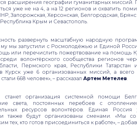
ся расширения географии гуманитарных миссий. П
ься уже не на 4, а на 12 регионов и охватить пом
НР, Запорожская, Херсонская, Белгородская, Брянск
, Республика Крым и Севастополь.
ность развернуть масштабную народную програм
мму мы запустили с Росмолодёжью и Единой Россие
ощь или перечислить пожертвование на помощь Курс
 среди волонтёрского сообщества регионов че
ласти, Пермского края, Республики Татарстан
 Курск уже 6 организованных миссий, а всего 
стали 668 человек», – рассказал
Артем Метелев
.
 станет организация системной помощи Белго
ние света, постоянных перебоев с отоплени
ельных ресурсов волонтёров. Единая Россия
ии также будут организованы сменами. «Мы с
 тех, кто готов присоединиться к работе», – доба