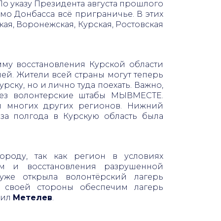
о указу Президента августа прошлого
имо Донбасса всё приграничье. В этих
ая, Воронежская, Курская, Ростовская
му восстановления Курской области
й. Жители всей страны могут теперь
ку, но и лично туда поехать. Важно,
рез волонтерские штабы МЫВМЕСТЕ.
 и многих других регионов. Нижний
за полгода в Курскую область была
роду, так как регион в условиях
ем и восстановления разрушенной
 уже открыла волонтёрский лагерь
о своей стороны обеспечим лагерь
вил
Метелев
.