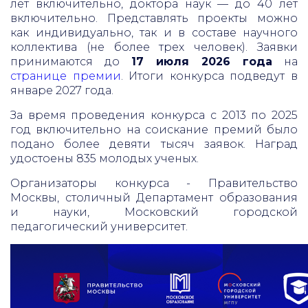
лет включительно, доктора наук — до 40 лет
включительно. Представлять проекты можно
как индивидуально, так и в составе научного
коллектива (не более трех человек). Заявки
принимаются до
17 июля 2026 года
на
странице премии
. Итоги конкурса подведут в
январе 2027 года.
За время проведения конкурса с 2013 по 2025
год включительно на соискание премий было
подано более девяти тысяч заявок. Наград
удостоены 835 молодых ученых.
Организаторы конкурса - Правительство
Москвы, столичный Департамент образования
и науки, Московский городской
педагогический университет.