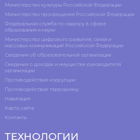
Лучший анимационный фильм - "Белый - не б
Министерство культуры Российской Федерации
"Конрад Вольф", Потсдам, Германия, а такж
Министерство просвещения Российской Федерации
"Мобиль", реж. Вирена Фельс, Германия
Приз за лучший документальный фильм едино
Федеральная служба по надзору в сфере
Лучший игровой фильм - разделили 2 фильма: 
образования и науки
Ян Меттлер, Швейцария; диплом "Это я. Гельму
Министерство цифрового развития, связи и
Лучшая программа от киношколы - Киноакад
массовых коммуникаций Российской Федерации
Приз студенческого жюри за лучшую киноп
Германия.
Сведения об образовательной организации
Сведения о доходах и имуществе руководителя
В рамках фестиваля, в 6-й раз прошел междунар
организации
изящных искусств имени Яначека (г.Брно, Чех
Германия), Литовская академия музыки и театр
Противодействие коррупции
Киноискусства (г.Лодзь, Польша), Школа-студи
Противодействие терроризму
театрального искусства (РАТИ-ГИТИС), Вы
Всероссийский государственный университет кин
Навигация
Карта сайта
В жюри театрального конкурса вошли специали
Лифатова (все – Россия), Анна Томчинска (Польша
Контакты
ТЕХНОЛОГИИ
Специальный диплом жюри за актерский анса