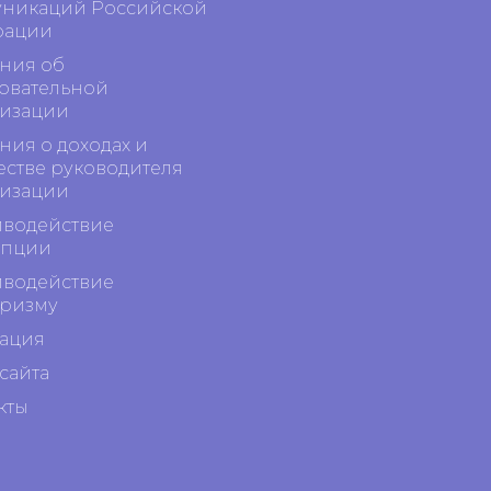
никаций Российской
рации
ния об
овательной
изации
ния о доходах и
стве руководителя
изации
водействие
упции
водействие
ризму
ация
сайта
кты