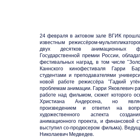
24 февраля в актовом зале ВГИК прошла
известным режиссёром-мультипликатор
двух десятков анимационных фи
Государственной премии России, облада
фестивальных наград, в том числе "Зол
Каннского кинофестиваля Гарри Ба
студентами и преподавателями универс
новой работе режиссёра "Гадкий утё
проблемам анимации. Гарри Яковлевич ра
работе над фильмом, сюжет которого ос
Христиана Андерсена, но являе
произведением и ответил на вопр
художественного аспекта создани
анимационного проекта, и финансовой с
выступил со-продюсером фильма). Веду
Николаевич Медведев.