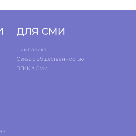
И
ДЛЯ СМИ
Символика
Связь с общественностью
ВГИК в СМИ
я
я
ИК