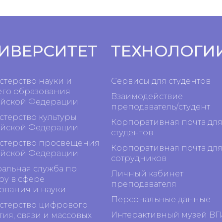
ИВЕРСИТЕТ
ТЕХНОЛОГИ
терство науки и
Сервисы для студентов
го образования
Взаимодействие
йской Федерации
преподаватель/студент
терство культуры
Корпоративная почта дл
йской Федерации
студентов
терство просвещения
Корпоративная почта дл
йской Федерации
сотрудников
альная служба по
Личный кабинет
ру в сфере
преподавателя
ования и науки
Персональные данные
терство цифрового
Интерактивный музей ВГ
тия, связи и массовых