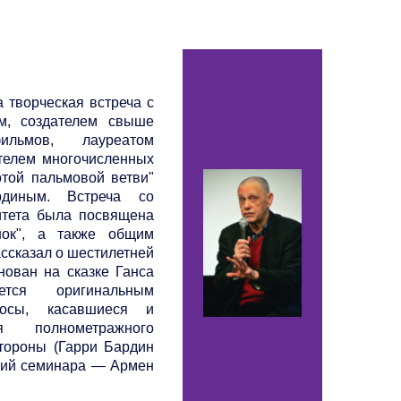
 творческая встреча с
ом, создателем свыше
льмов, лауреатом
телем многочисленных
отой пальмовой ветви"
рдиным. Встреча со
итета была посвящена
нок", а также общим
ссказал о шестилетней
нован на сказке Ганса
тся оригинальным
осы, касавшиеся и
я полнометражного
тороны (Гарри Бардин
щий семинара — Армен