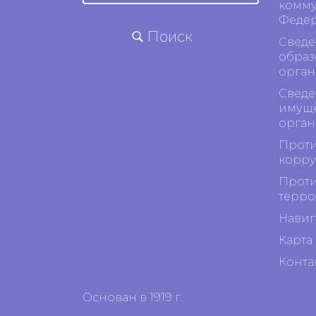
комму
Феде
Поиск
Сведе
образ
орган
Сведе
имуще
орган
Проти
корр
Проти
терро
Навиг
Карта 
Конта
Основан в 1919 г.