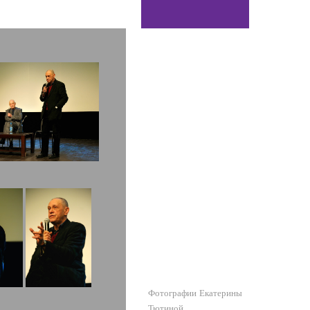
Фотографии
Екатерины
Тютиной