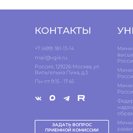
КОНТАКТЫ
УН
+7 (499) 181-13-14
Минис
высше
mail@vgik.
ru
Росси
Россия, 129226 Москва, ул.
Минис
Вильгельма Пика, д.3
Росси
Пн-пт 9:15 - 17:45
Минис
Росси
Федер
надзо
образ
Минис
ЗАДАТЬ ВОПРОС
разви
ПРИЕМНОЙ КОМИССИИ