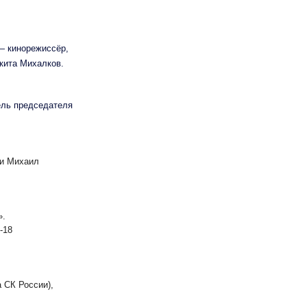
— кинорежиссёр,
кита Михалков.
ель председателя
ии Михаил
».
-18
 СК России),