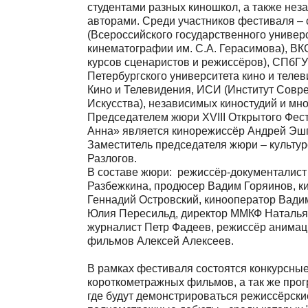
студентами разных киношкол, а также не
авторами. Среди участников фестиваля –
(Всероссийского государственного универ
кинематографии им. С.А. Герасимова), В
курсов сценаристов и режиссёров), СПбГУ
Петербургского университета кино и теле
Кино и Телевидения, ИСИ (Институт Совр
Искусства), независимых киностудий и мно
Председателем жюри
XVIII Открытого Фес
Анна» является кинорежиссёр
Андрей Эш
Заместитель
председателя жюри – культу
Разлогов
.
В составе жюри:
режиссёр-документалист
Разбежкина, продюсер Вадим Горяинов, к
Геннадий Островский, кинооператор Вади
Юлия Пересильд, директор ММКФ Наталья
журналист Петр Фадеев, режиссёр анима
фильмов Алексей Алексеев.
В рамках фестиваля состоятся конкурсны
короткометражных фильмов, а так же
прог
где будут демонстрироваться режиссёрски