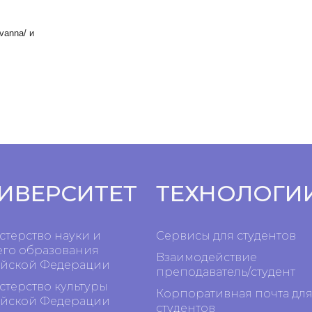
vanna/ и
ИВЕРСИТЕТ
ТЕХНОЛОГИ
терство науки и
Сервисы для студентов
го образования
Взаимодействие
йской Федерации
преподаватель/студент
терство культуры
Корпоративная почта дл
йской Федерации
студентов