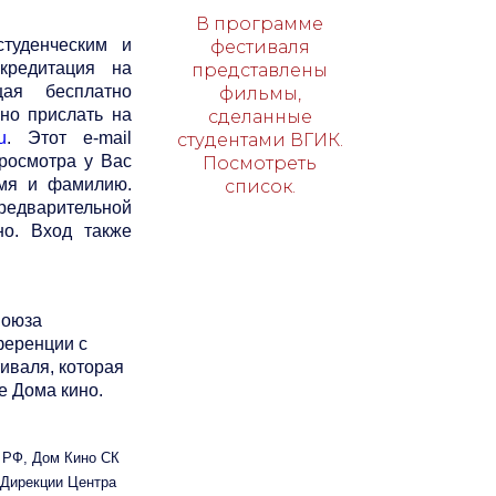
В программе
туденческим и
фестиваля
кредитация на
представлены
щая бесплатно
фильмы,
но прислать на
сделанные
u
. Этот e-mail
студентами ВГИК.
просмотра у Вас
Посмотреть
имя и фамилию.
список.
редварительной
о. Вход также
Союза
ференции с
иваля, которая
е Дома кино.
 РФ, Дом Кино СК
 Дирекции Центра