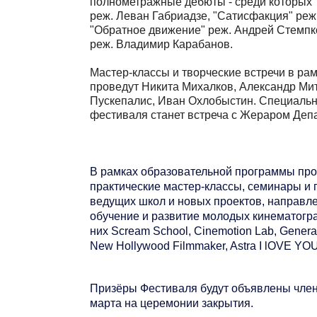
полнометражные дебюты - среди которых
реж. Леван Габриадзе,
"Сатисфакция"
реж.
"Обратное движение"
реж. Андрей Стемпк
реж. Владимир Карабанов.
Мастер-классы и творческие встречи
в рам
проведут
Никита Михалков, Александр Мит
Пускепалис, Иван Охлобыстин
. Специаль
фестиваля станет
встреча с Жераром Деп
В рамках образовательной программы про
практические мастер-классы, семинары и 
ведущих школ и новых проектов, направл
обучение и развитие молодых кинематогр
них Scream School, Cinemotion Lab, Gener
New Hollywood Filmmaker, Astra I lOVE YOU,
Призёры Фестиваля будут объявлены чле
марта на церемонии закрытия.