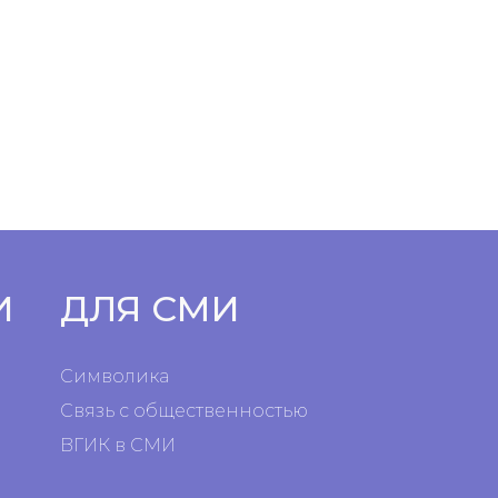
И
ДЛЯ СМИ
Символика
Связь с общественностью
ВГИК в СМИ
я