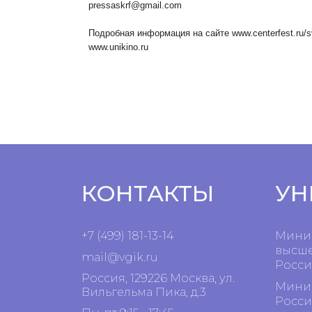
pressaskrf@gmail.com
Подробная информация на сайте www.centerfest.ru/s
www.unikino.ru
КОНТАКТЫ
УН
+7 (499) 181-13-14
Минис
высше
mail@vgik.
ru
Росси
Россия, 129226 Москва, ул.
Минис
Вильгельма Пика, д.3
Росси