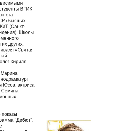
зависимыми
 студенты ВГИК
ситета
КСР (Высших
КиТ (Санкт-
видения), Школы
еменного
гих других.
тиваля «Святая
пай
.
ролог
Кирилл
 Марина
инодраматург
м Юсов, актриса
 Семина,
ционных
е показы
рамма "Дебют"
,
е