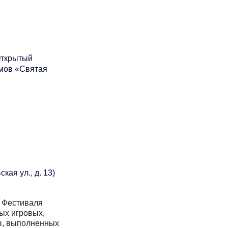
Открытый
ьмов «Святая
кая ул., д. 13)
 Фестиваля
ых игровых,
в
, выполненных