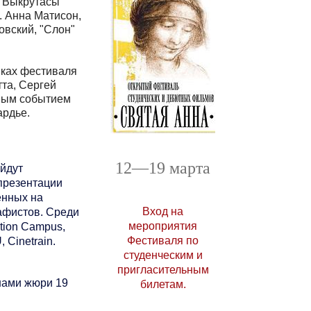
"Выкрутасы"
 Анна Матисон,
овский,
"Слон"
ках фестиваля
та, Сергей
ным событием
ардье
.
12—19 марта
йдут
презентации
енных на
Вход на
афистов. Среди
мероприятия
ation Campus,
Фестиваля по
 Cinetrain.
студенческим и
пригласительным
нами жюри 19
билетам.