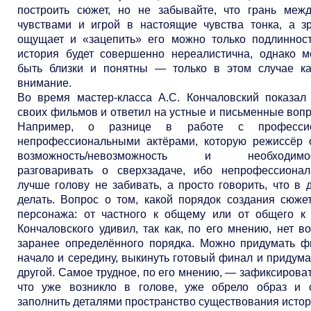
построить сюжет, но не забывайте, что грань меж
чувствами и игрой в настоящие чувства тонка, а з
ощущает и «зацепить» его можно только подлинност
история будет совершенно нереалистична, однако 
быть близки и понятны — только в этом случае ка
внимание.
Во время мастер-класса А.С. Кончаловский показал
своих фильмов и ответил на устные и письменные вопр
Например, о разнице в работе с професси
непрофессиональными актёрами, которую режиссёр о
возможность/невозможность и необходимость
разговаривать о сверхзадаче, ибо непрофессиона
лучше голову не забивать, а просто говорить, что в
делать. Вопрос о том, какой порядок создания сюже
персонажа: от частного к общему или от общего к 
Кончаловского удивил, так как, по его мнению, нет в
заранее определённого порядка. Можно придумать ф
начало и середину, выкинуть готовый финал и придум
другой. Самое трудное, по его мнению, — зафиксироват
что уже возникло в голове, уже обрело образ и 
заполнить деталями пространство существования истор