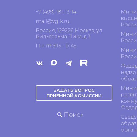
+7 (499) 181-13-14
Минис
высше
mail@vgik.
ru
Росси
Россия, 129226 Москва, ул.
Минис
Вильгельма Пика, д.3
Росси
Пн-пт 9:15 - 17:45
Минис
Росси
Федер
надзо
образ
Минис
ЗАДАТЬ ВОПРОС
разви
ПРИЕМНОЙ КОМИССИИ
комму
Феде
Поиск
Сведе
образ
орган