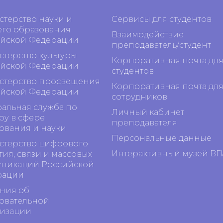
терство науки и
Сервисы для студентов
го образования
Взаимодействие
йской Федерации
преподаватель/студент
терство культуры
Корпоративная почта дл
йской Федерации
студентов
терство просвещения
Корпоративная почта дл
йской Федерации
сотрудников
альная служба по
Личный кабинет
ру в сфере
преподавателя
ования и науки
Персональные данные
терство цифрового
Интерактивный музей ВГ
тия, связи и массовых
никаций Российской
рации
ния об
овательной
изации