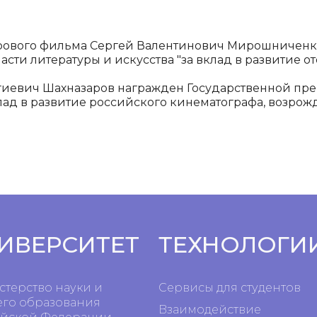
ового фильма Сергей Валентинович Мирошниченко
ти литературы и искусства "за вклад в развитие от
ргиевич Шахназаров награжден Государственной п
вклад в развитие российского кинематографа, возро
ИВЕРСИТЕТ
ТЕХНОЛОГИ
терство науки и
Сервисы для студентов
го образования
Взаимодействие