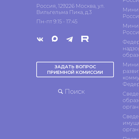
Росси
Россия, 129226 Москва, ул.
Минис
Вильгельма Пика, д.3
Росси
Пн-пт 9:15 - 17:45
Минис
Росси
Федер
надзо
образ
Минис
ЗАДАТЬ ВОПРОС
разви
ПРИЕМНОЙ КОМИССИИ
комму
Феде
Поиск
Сведе
образ
орган
Сведе
имуще
орган