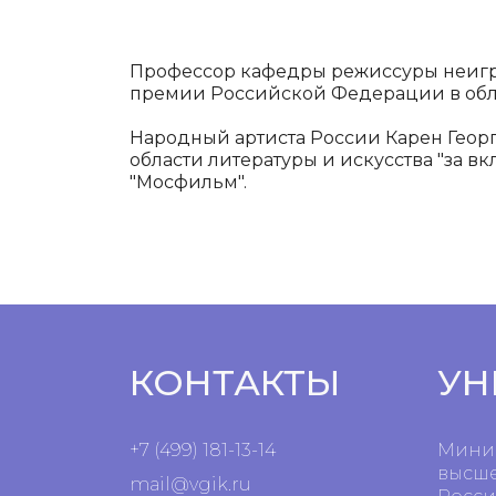
Профессор кафедры режиссуры неигр
премии Российской Федерации в облас
Народный артиста России Карен Гео
области литературы и искусства "за 
"Мосфильм".
КОНТАКТЫ
УН
+7 (499) 181-13-14
Минис
высше
mail@vgik.
ru