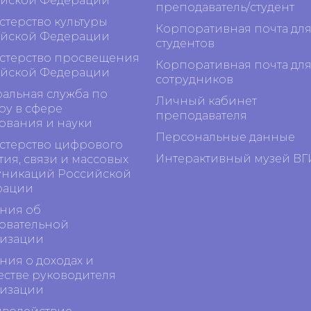
йской Федерации
преподаватель/студент
терство культуры
Корпоративная почта дл
йской Федерации
студентов
терство просвещения
Корпоративная почта дл
йской Федерации
сотрудников
альная служба по
Личный кабинет
ру в сфере
преподавателя
ования и науки
Персональные данные
терство цифрового
Интерактивный музей ВГ
тия, связи и массовых
никаций Российской
рации
ния об
овательной
изации
ния о доходах и
стве руководителя
изации