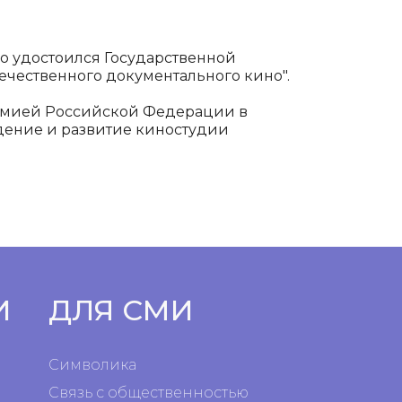
 удостоился Государственной
ечественного документального кино".
ремией Российской Федерации в
ждение и развитие киностудии
И
ДЛЯ СМИ
Символика
Связь с общественностью