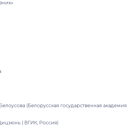
вник»
:
елоусова (Белорусская государственная академия и
 Цицзюнь ( ВГИК, Россия)