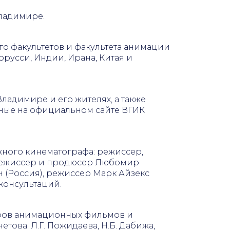
ладимире.
го факультетов и факультета анимации
русси, Индии, Ирана, Китая и
адимире и его жителях, а также
нные на официальном сайте ВГИК
жного кинематографа: режиссер,
 режиссер и продюсер Любомир
н (Россия), режиссер Марк Айзекс
консультаций.
ров анимационных фильмов и
етова. Л.Г. Пожидаева, Н.Б. Дабижа,