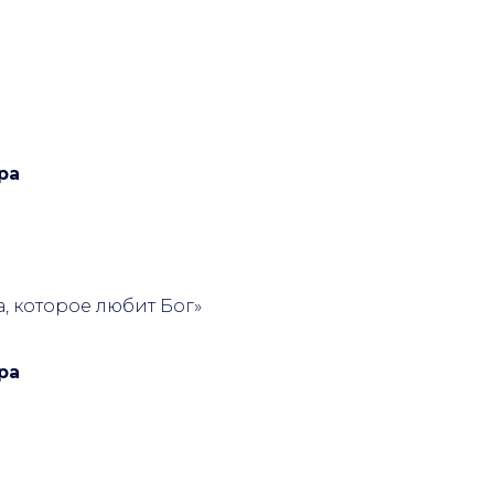
ра
та, которое любит Бог»
ра