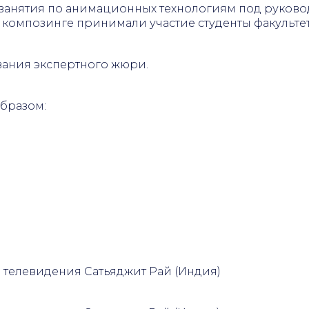
анятия по анимационных технологиям под руководс
и композинге принимали участие студенты факульте
вания экспертного жюри.
бразом:
и телевидения Сатьяджит Рай (Индия)