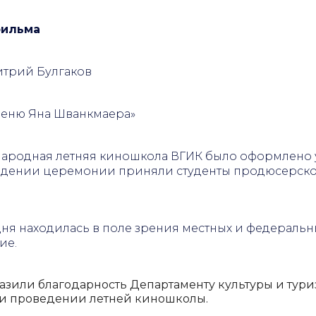
фильма
трий Булгаков
еню Яна Шванкмаера
»
родная летняя киношкола ВГИК было оформлено 
едении церемонии приняли студенты продюсерског
ня находилась в поле зрения местных и федеральны
ие.
азили благодарность Департаменту культуры и ту
и и проведении летней киношколы.