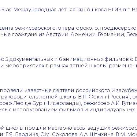
 5
-ая
Международная летняя киношкола ВГИК в г. В
удента режиссерского, операторского, продюсерско
нные граждане из Австрии, Армении, Германии, Бело
о 5 документальных и 6 анимационных фильмов о Вл
 и мероприятиях в рамках летней школы, размеще
 провели известные деятели российского и зарубе
руководитель летней школы В.П. Фокин (Россия),
юсер Лео де Бур (Нидерланды), режиссер А.И. Гутма
ись с использованием фильмов и индивидуальных 
ей школы прошли мастер-классы ведущих режиссе
.Я. Бардина, С.М. Соколова, А.А. Штыхина, В.М. Мон