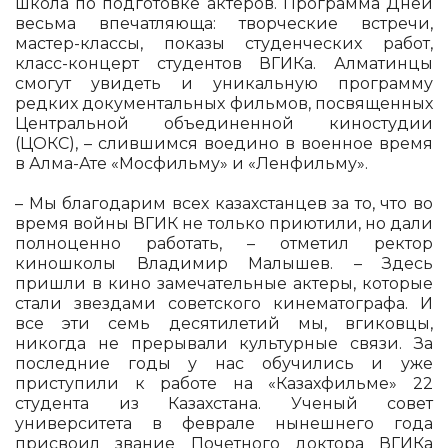
школа по подготовке актеров. Программа Дней
весьма впечатляюща: творческие встречи,
мастер-классы, показы студенческих работ,
класс-концерт студентов ВГИКа. Алматинцы
смогут увидеть и уникальную программу
редких документальных фильмов, посвященных
Центральной объединенной киностудии
(ЦОКС), – слившимся воедино в военное время
в Алма-Ате «Мосфильму» и «Ленфильму».
– Мы благодарим всех казахстанцев за то, что во
время войны ВГИК не только приютили, но дали
полноценно работать, – отметил ректор
киношколы Владимир Малышев. – Здесь
пришли в кино замечательные актеры, которые
стали звездами советского кинематографа. И
все эти семь десятилетий мы, вгиковцы,
никогда не прерывали культурные связи. За
последние годы у нас обучились и уже
приступили к работе на «Казахфильме» 22
студента из Казахстана. Ученый совет
университета в феврале нынешнего года
присвоил звание Почетного доктора ВГИКа