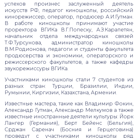
успехов произнес заслуженный деятель
искусств РФ, педагог киношколы, российский
кинорежиссер, оператор, продюсер А.И.Гутман.
В работе киношколы принимают участие
проректора ВГИКа В.Г.Попеску, А.З.Карапетян,
начальник отдела международных связей
Т.Ф.Турсунова, администратор киношколы
В.М.Родионова, педагоги и студенты факультета
продюсерства и экономики, операторского и
режиссерского факультетов, а также кафедры
звукорежиссуры ВГИКа.
Участниками киношколы стали 7 студентов из
разных стран: Турции, Бразилии, Индии,
Румынии, Киргизии, Казахстана, Армении.
Известные мастера, такие как Владимир Фокин,
Александр Гутман, Александр Мелкумов а также
известные иностранные деятели культуры: Йорк
Лангер (Германия), Берт Бейенс (Бельгия),
Срджан Саренач (Босния и Герцеговина)
проведут с участниками киношколы ряд