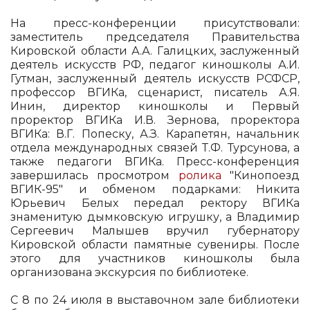
На пресс-конференции присутствовали:
заместитель председателя Правительства
Кировской области А.А. Галицких, заслуженный
деятель искусств РФ, педагог киношколы А.И.
Гутман, заслуженный деятель искусств РСФСР,
профессор ВГИКа, сценарист, писатель А.Я.
Инин, директор киношколы и Первый
проректор ВГИКа И.В. Зернова, проректора
ВГИКа: В.Г. Попеску, А.З. Карапетян, начальник
отдела международных связей Т.Ф. Турсунова, а
также педагоги ВГИКа. Пресс-конференция
завершилась просмотром
ролика
"Кинопоезд
ВГИК-95" и обменом подарками: Никита
Юрьевич Белых передал ректору ВГИКа
знаменитую дымковскую игрушку, а Владимир
Сергеевич Малышев вручил губернатору
Кировской области памятные сувениры. После
этого для участников киношколы была
организована экскурсия по библиотеке.
С 8 по 24 июля в выставочном зале библиотеки