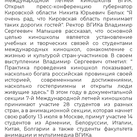
Международной летней киношколы ВГИК.
Открыл пресс-конференцию губернатор
Кировской области Никита Юрьевич Белых: "Я
очень рад, что Кировская область принимает
таких дорогих гостей". Ректор ВГИКа Владимир
Сергеевич Малышев рассказал, что основной
целью киношколы является установление
учебных и творческих связей со студентами
международных киношкол, ознакомление с
жизнью и культурой стран-участников. В своем
выступлении Владимир Сергеевич отметил: "
Практика проведения киношкол показывает,
насколько богата российская провинция своей
историей, современными достижениями,
насколько гостеприимны и открыты люди
живущие здесь." В этом году в документальной
секции 7-й Международной летней киношколы
принимают участие 28 студентов из разных
стран, а в анимационной секции, которая начнет
свою работу 13 июля в Москве, примут участие 14
студентов из Армении, Белоруссии, Италии,
Китая, Болгарии а также студенты факультета
анимации и мультимедиа ВГИКа.