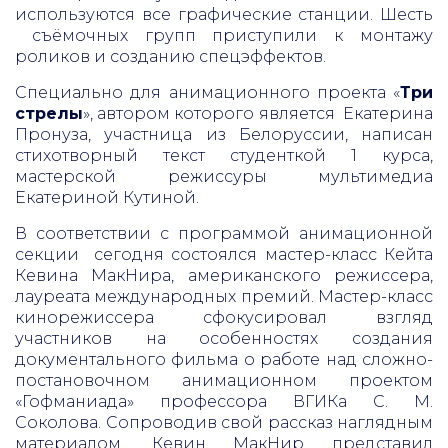
используются все графические станции. Шесть
съёмочных групп приступили к монтажу
роликов и созданию спецэффектов.
Специально для анимационного проекта «
Три
стрелы
», автором которого является Екатерина
Пронуза, участница из Белоруссии, написан
стихотворный текст студенткой 1 курса,
мастерской режиссуры мультимедиа
Екатериной Кутиной.
В соответствии с программой анимационной
секции сегодня состоялся мастер-класс Кейта
Кевина МакНира, американского режиссера,
лауреата международных премий. Мастер-класс
кинорежиссера сфокусировал взгляд
участников на особенностях создания
документального фильма о работе над сложно-
постановочном анимационном проектом
«Гофманиада» профессора ВГИКа С. М.
Соколова. Сопроводив свой рассказ наглядным
материалом, Кевин МакНир представил