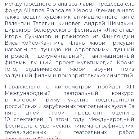
международного этапа возглавил председатель
фонда Alliance Française Жером Клеман; в него
также вошли художник анимационного кино
Валентин Телегин, киновед Андрей Шемякин,
директор белорусского фестиваля «Листопад»
Игорь Сукманов и режиссер из Финляндии
Виса Койсо-Канттила. Члены жюри присудят
награды за лучшую кинопрограмму, лучший
игровой, документальный, анимационный
фильмы, лучший проект мультимедиа. Кроме
того, студенческое жюри вручит приз
за лучший фильм и приз зрительских симпатий.
Параллельно с киносмотром пройдет XIII
Международный театральный конкурс,
в котором примут участие представители
российских и зарубежных театральных вузов. За
пять дней жюри предстоит оценить
10 спектаклей. В этом году Международный
фестиваль студенческих кинематографических,
телевизионных и театральных работ
завершится 17 ноября.