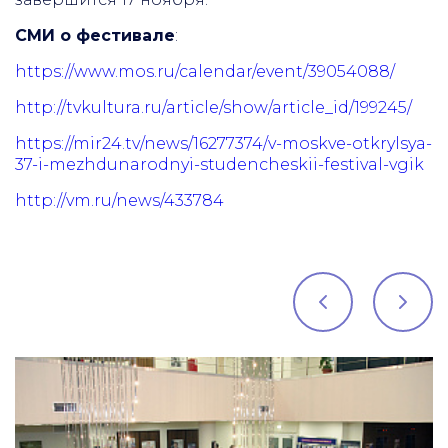
СМИ о фестивале
:
https://www.mos.ru/calendar/event/39054088/
http://tvkultura.ru/article/show/article_id/199245/
https://mir24.tv/news/16277374/v-moskve-otkrylsya-
37-i-mezhdunarodnyi-studencheskii-festival-vgik
http://vm.ru/news/433784