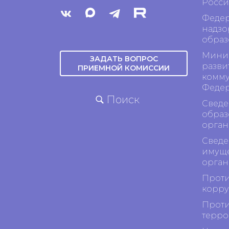
Росси
Федер
надзо
образ
Минис
ЗАДАТЬ ВОПРОС
разви
ПРИЕМНОЙ КОМИССИИ
комму
Феде
Поиск
Сведе
образ
орган
Сведе
имуще
орган
Проти
корр
Проти
терро