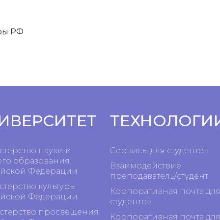
уры РФ
ИВЕРСИТЕТ
ТЕХНОЛОГИ
терство науки и
Сервисы для студентов
го образования
Взаимодействие
йской Федерации
преподаватель/студент
терство культуры
Корпоративная почта дл
йской Федерации
студентов
терство просвещения
Корпоративная почта дл