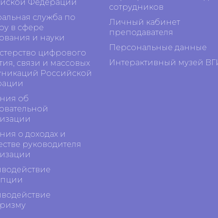
йской Федерации
сотрудников
альная служба по
Личный кабинет
ру в сфере
преподавателя
ования и науки
Персональные данные
терство цифрового
Интерактивный музей ВГ
тия, связи и массовых
никаций Российской
рации
ния об
овательной
изации
ния о доходах и
стве руководителя
изации
водействие
упции
водействие
ризму