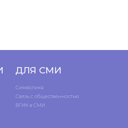
И
ДЛЯ СМИ
Символика
Связь с общественностью
ВГИК в СМИ
я
я