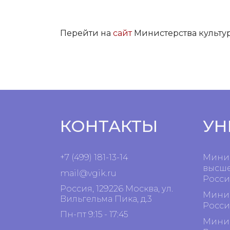
Перейти на
сайт
Министерства культ
КОНТАКТЫ
УН
+7 (499) 181-13-14
Минис
высше
mail@vgik.
ru
Росси
Россия, 129226 Москва, ул.
Минис
Вильгельма Пика, д.3
Росси
Пн-пт 9:15 - 17:45
Минис