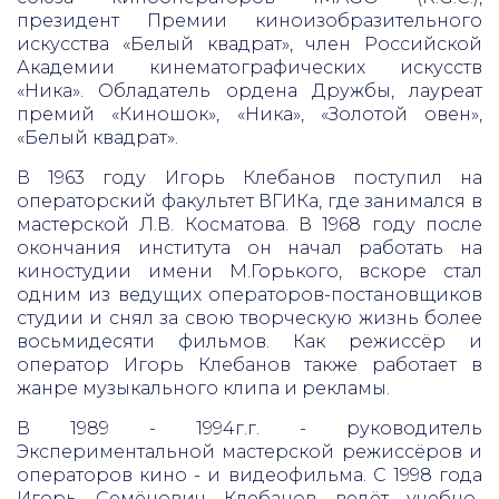
президент Премии киноизобразительного
искусства «Белый квадрат», член Российской
Академии кинематографических искусств
«Ника». Обладатель ордена Дружбы, лауреат
премий «Киношок», «Ника», «Золотой овен»,
«Белый квадрат».
В 1963 году Игорь Клебанов поступил на
операторский факультет ВГИКа, где занимался в
мастерской Л.В. Косматова. В 1968 году после
окончания института он начал работать на
киностудии имени М.Горького, вскоре стал
одним из ведущих операторов-постановщиков
студии и снял за свою творческую жизнь более
восьмидесяти фильмов. Как режиссёр и
оператор Игорь Клебанов также работает в
жанре музыкального клипа и рекламы.
В 1989 - 1994г.г. - руководитель
Экспериментальной мастерской режиссёров и
операторов кино - и видеофильма. С 1998 года
Игорь Семёнович Клебанов ведёт учебно-