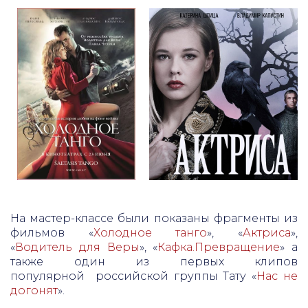
На мастер-классе были показаны фрагменты из
фильмов «
Холодное танго
», «
Актриса
»,
«
Водитель для Веры
», «
К
афка.Превращение
» а
также один из первых клипов
популярной российской группы Тату «
Нас не
догонят
».