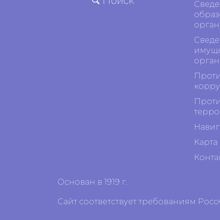
Поиск
Сведе
образ
орган
Сведе
имуще
орган
Проти
корр
Проти
терро
Навиг
Карта 
Конта
Основан в 1919 г.
Сайт соответствует требованиям Рос