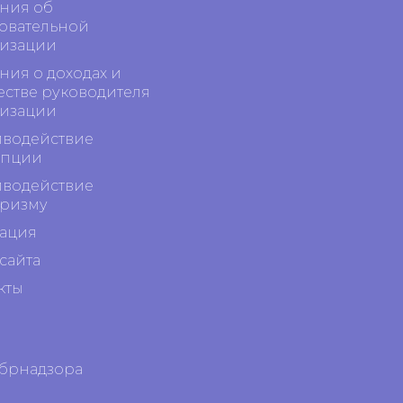
ния об
овательной
изации
ния о доходах и
стве руководителя
изации
водействие
упции
водействие
ризму
ация
сайта
кты
обрнадзора