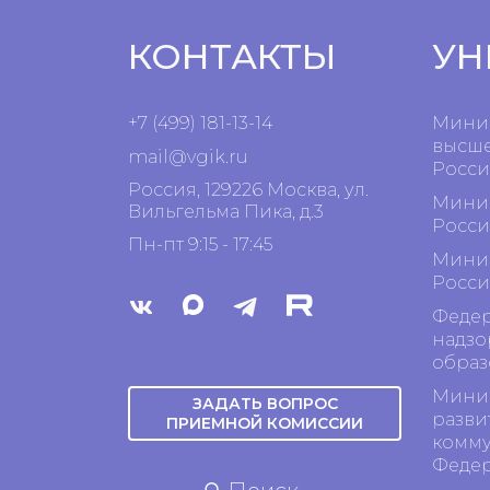
КОНТАКТЫ
УН
+7 (499) 181-13-14
Минис
высше
mail@vgik.
ru
Росси
Россия, 129226 Москва, ул.
Минис
Вильгельма Пика, д.3
Росси
Пн-пт 9:15 - 17:45
Минис
Росси
Федер
надзо
образ
Минис
ЗАДАТЬ ВОПРОС
разви
ПРИЕМНОЙ КОМИССИИ
комму
Феде