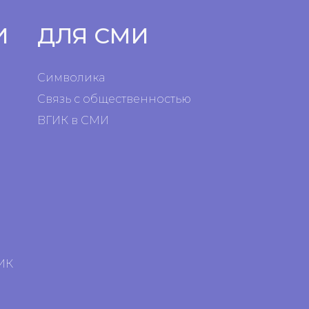
И
ДЛЯ СМИ
Символика
Связь с общественностью
ВГИК в СМИ
я
я
ИК