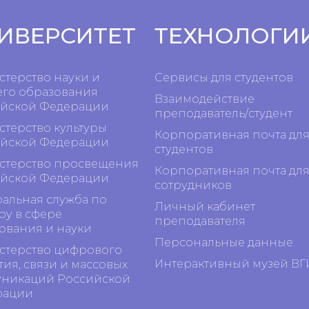
ИВЕРСИТЕТ
ТЕХНОЛОГИ
терство науки и
Сервисы для студентов
го образования
Взаимодействие
йской Федерации
преподаватель/студент
терство культуры
Корпоративная почта дл
йской Федерации
студентов
терство просвещения
Корпоративная почта дл
йской Федерации
сотрудников
альная служба по
Личный кабинет
ру в сфере
преподавателя
ования и науки
Персональные данные
терство цифрового
Интерактивный музей ВГ
тия, связи и массовых
никаций Российской
рации