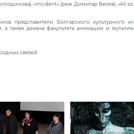
Господинова), «Incident» (реж. Димитар Велев), «All 
ов представители Болгарского культурного ин
, а также декана факультета анимации и мультим
родных связей.