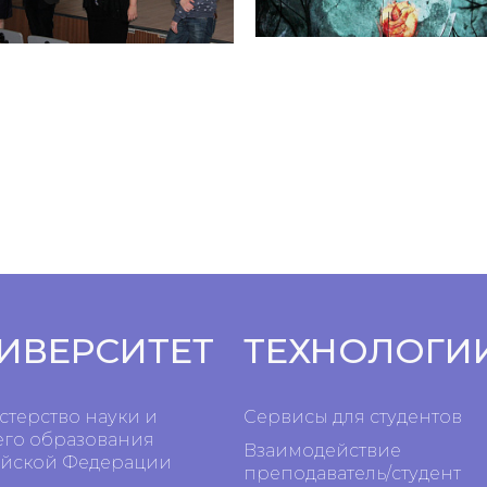
ИВЕРСИТЕТ
ТЕХНОЛОГИ
терство науки и
Сервисы для студентов
го образования
Взаимодействие
йской Федерации
преподаватель/студент