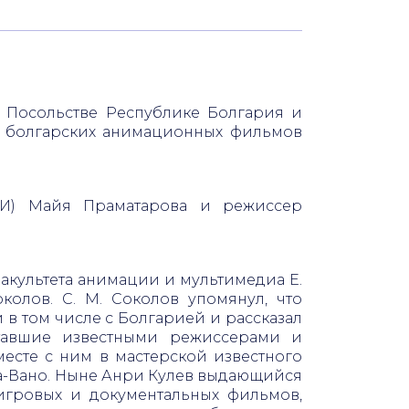
и Посольстве Республике Болгария и
з болгарских анимационных фильмов
БКИ) Майя Праматарова и режиссер
факультета анимации и мультимедиа Е.
олов. С. М. Соколов упомянул, что
в том числе с Болгарией и рассказал
ставшие известными режиссерами и
есте с ним в мастерской известного
ва-Вано. Ныне Анри Кулев выдающийся
игровых и документальных фильмов,