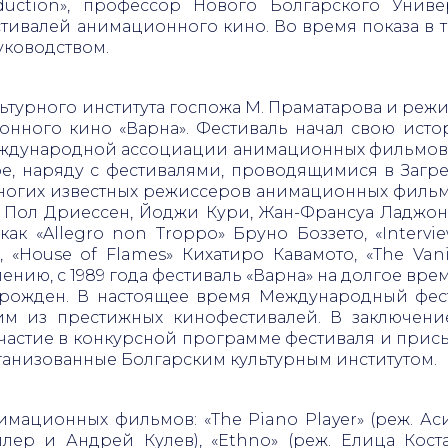
oduction», профессор Нового Болгарского Униве
ивалей анимационного кино. Во время показа в
уководством.
ьтурного института госпожа М. Праматарова и режи
ного кино «Варна». Фестиваль начал свою историю
дународной ассоциации анимационных фильмов (A
, наряду с фестивалями, проводящимися в Загребе
ногих известных режиссеров анимационных фильмов
, Пол Дриессен, Йоджи Кури, Жан-Франсуа Ладж
как «Allegro non Troppo» Бруно Боззето, «Interv
, «House of Flames» Кихатиро Кавамото, «The Van
ению, с 1989 года фестиваль «Варна» на долгое вр
озрожден. В настоящее время Международный фе
им из престижных кинофестивалей. В заключен
участие в конкурсной программе фестиваля и присы
ганизованные Болгарским культурным институтом.
имационных фильмов: «The Piano Player» (реж. Аси
ллер и Андрей Кулев), «Ethno» (реж. Елица Коста