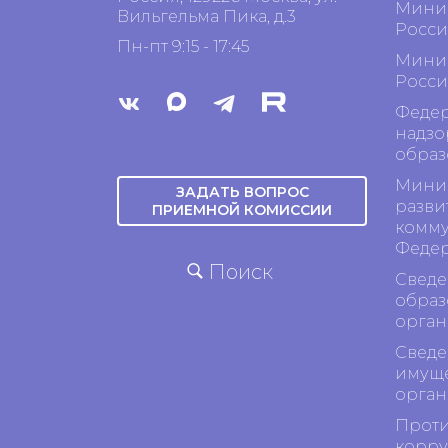
Минис
Вильгельма Пика, д.3
Росси
Пн-пт 9:15 - 17:45
Минис
Росси
Федер
надзо
образ
Минис
ЗАДАТЬ ВОПРОС
разви
ПРИЕМНОЙ КОМИССИИ
комму
Феде
Поиск
Сведе
образ
орган
Сведе
имуще
орган
Проти
корр