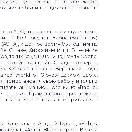
рситета, участвовал в работе жюри
 том числе были продемонстрированы
ссер А. Юдина рассказали студентам о
 в 1979 году в г. Варна (Болгария)
SIFA), и долгое время был одним из
, Оттаве, Хиросиме и т.д. В течение
, таких как, Ян Леница, Рауль Серве,
они, Юрий Норштейн. Среди призеров
iew» Кэролайн Лиф и Вероники Соул,
ished World of Gloves» Джири Барта,
емя приостановил свою работу и только
стиваль анимационного кино «Варна»
ие госпожа Праматарова предложила
лать свои работы, а также пригласила
я Кованова и Андрей Кулев), «Fishes,
динова), «Anna Blume» (реж. Весела