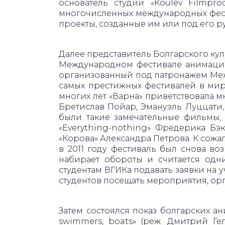
основатель студии «Koulev Filmpr
многочисленных международных фест
проекты, созданные им или под его р
Далее представитель Болгарского кул
Международном фестивале анимацион
организованный под патронажем Меж
самых престижных фестивалей в мире
многих лет «Варна» приветствовала м
Бретислав Пойар, Эмануэль Луццати
были такие замечательные фильмы, 
«Everything-nothing» Фредерика Бэк
«Корова» Александра Петрова. К сожал
в 2011 году фестиваль был снова в
набирает обороты и считается одн
студентам ВГИКа подавать заявки на 
студентов посещать мероприятия, ор
Затем состоялся показ болгарских ан
swimmers, boats» (реж. Дмитрий Ге