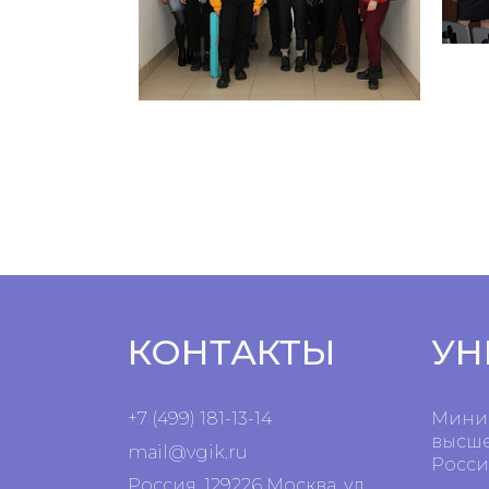
КОНТАКТЫ
УН
+7 (499) 181-13-14
Минис
высше
mail@vgik.
ru
Росси
Россия, 129226 Москва, ул.