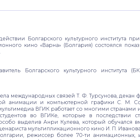
одействии Болгарского культурного института пр
онного кино «Варна» (Болгария) состоялся пока
.
тавитель Болгарского культурного института (
.
ела международных связей Т. Ф. Турсунова, декан 
й анимации и компьютерной графики С. М. Сок
ультимедиа ВГИК работает со многими странами и 
студентов во ВГИКе, которые в последствии 
собо выделив Анри Кулева, который обучался вм
сценариста мультипликационного кино И. П. Ивано
Болгарии, режиссер более 70-ти анимационных, 