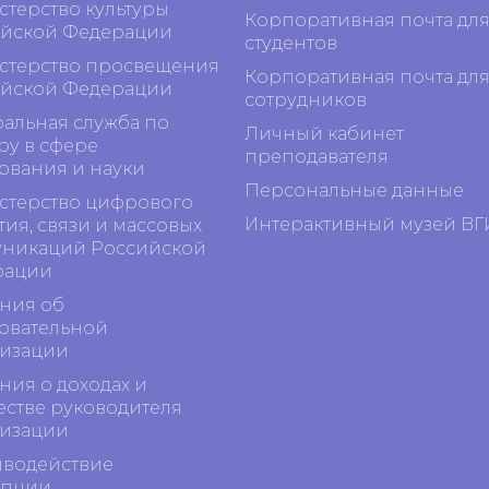
терство культуры
Корпоративная почта дл
йской Федерации
студентов
терство просвещения
Корпоративная почта дл
йской Федерации
сотрудников
альная служба по
Личный кабинет
ру в сфере
преподавателя
ования и науки
Персональные данные
терство цифрового
Интерактивный музей ВГ
тия, связи и массовых
никаций Российской
рации
ния об
овательной
изации
ния о доходах и
стве руководителя
изации
водействие
упции