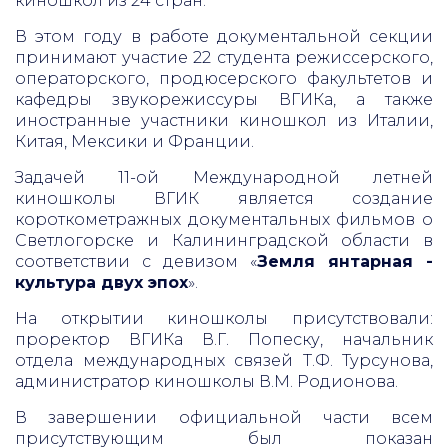
киношкол из 24 стран.
В этом году в работе документальной секции
принимают участие 22 студента режиссерского,
операторского, продюсерского факультетов и
кафедры звукорежиссуры ВГИКа, а также
иностранные участники киношкол из Италии,
Китая, Мексики и Франции.
Задачей 11-ой Международной летней
киношколы ВГИК является создание
короткометражных документальных фильмов о
Светлогорске и Калининградской области в
соответствии с девизом «
Земля янтарная -
культура двух эпох
».
На открытии киношколы присутствовали:
проректор ВГИКа В.Г. Попеску, начальник
отдела международных связей Т.Ф. Турсунова,
администратор киношколы В.М. Родионова.
В завершении официальной части всем
присутствующим был показан