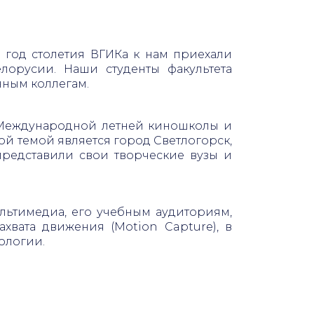
 год столетия ВГИКа к нам приехали
елорусии. Наши студенты факультета
нным коллегам.
 Международной летней киношколы и
ой темой является город Светлогорск,
представили свои творческие вузы и
льтимедиа, его учебным аудиториям,
вата движения (Мotion Сapture), в
нологии.