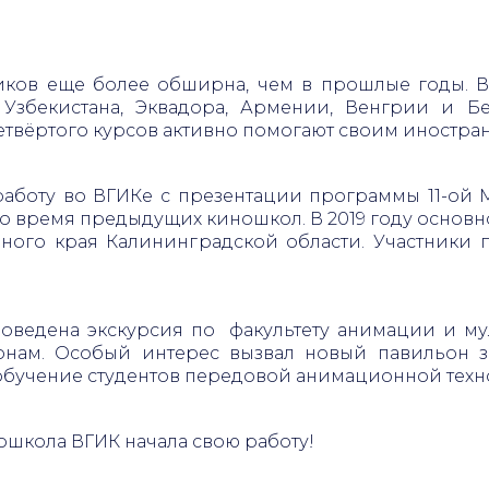
ников еще более обширна, чем в прошлые годы. В
 Узбекистана, Эквадора, Армении, Венгрии и Б
етвёртого курсов активно помогают своим иностра
работу во ВГИКе с презентации программы 11-ой
о время предыдущих киношкол. В 2019 году основн
ного края Калининградской области. Участники 
ведена экскурсия по факультету анимации и му
нам. Особый интерес вызвал новый павильон зах
 обучение студентов передовой анимационной тех
ношкола ВГИК начала свою работу!