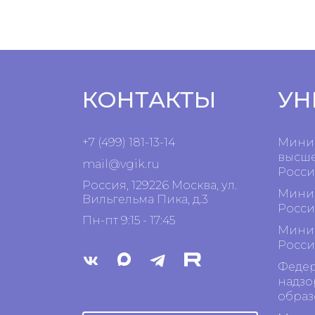
КОНТАКТЫ
УН
+7 (499) 181-13-14
Минис
высше
mail@vgik.
ru
Росси
Россия, 129226 Москва, ул.
Минис
Вильгельма Пика, д.3
Росси
Пн-пт 9:15 - 17:45
Минис
Росси
Федер
надзо
образ