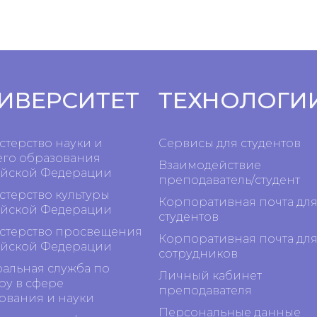
ИВЕРСИТЕТ
ТЕХНОЛОГИ
терство науки и
Сервисы для студентов
го образования
Взаимодействие
йской Федерации
преподаватель/студент
терство культуры
Корпоративная почта дл
йской Федерации
студентов
терство просвещения
Корпоративная почта дл
йской Федерации
сотрудников
альная служба по
Личный кабинет
ру в сфере
преподавателя
ования и науки
Персональные данные