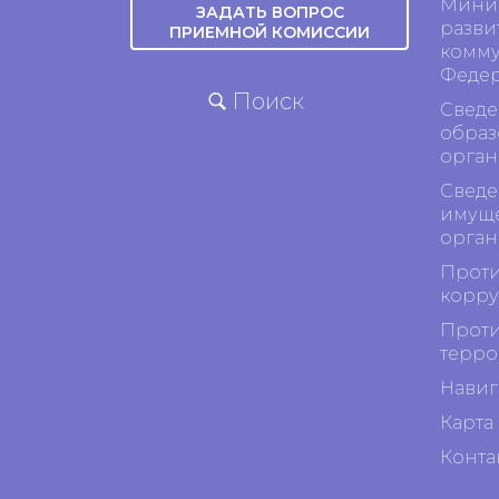
Минис
ЗАДАТЬ ВОПРОС
разви
ПРИЕМНОЙ КОМИССИИ
комму
Феде
Поиск
Сведе
образ
орган
Сведе
имуще
орган
Проти
корр
Проти
терро
Навиг
Карта 
Конта