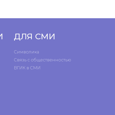
И
ДЛЯ СМИ
Символика
Связь с общественностью
ВГИК в СМИ
я
я