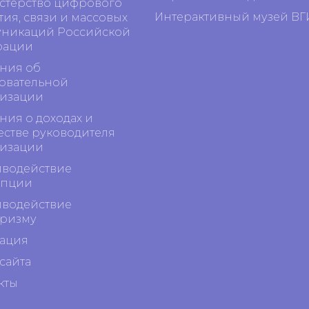
терство цифрового
Интерактивный музей ВГ
тия, связи и массовых
никаций Российской
рации
ния об
овательной
изации
ния о доходах и
стве руководителя
изации
водействие
упции
водействие
ризму
ация
сайта
кты