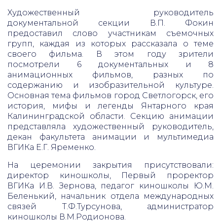
Художественный руководитель
документальной секции В.П. Фокин
предоставил слово участникам съемочных
групп, каждая из которых рассказала о теме
своего фильма. В этом году зрители
посмотрели 6 документальных и 8
анимационных фильмов, разных по
содержанию и изобразительной культуре.
Основная тема фильмов город Светлогорск, его
история, мифы и легенды Янтарного края
Калининградской области. Секцию анимации
представляла художественный руководитель,
декан факультета анимации и мультимедиа
ВГИКа Е.Г. Яременко.
На церемонии закрытия присутствовали:
директор киношколы, Первый проректор
ВГИКа И.В. Зернова, педагог киношколы Ю.М.
Беленький, начальник отдела международных
связей Т.Ф.Турсунова, администратор
киношколы В.М.Родионова.