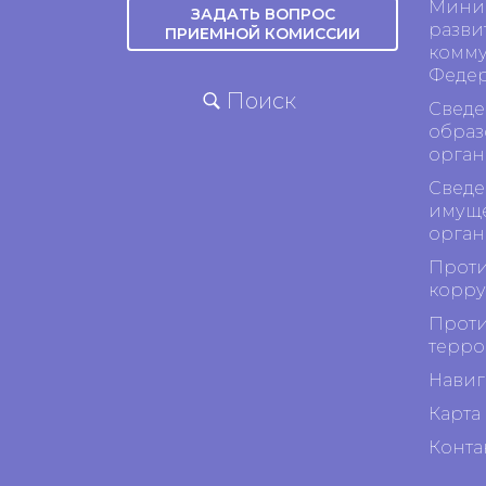
Минис
ЗАДАТЬ ВОПРОС
разви
ПРИЕМНОЙ КОМИССИИ
комму
Феде
Поиск
Сведе
образ
орган
Сведе
имуще
орган
Проти
корр
Проти
терро
Навиг
Карта 
Конта