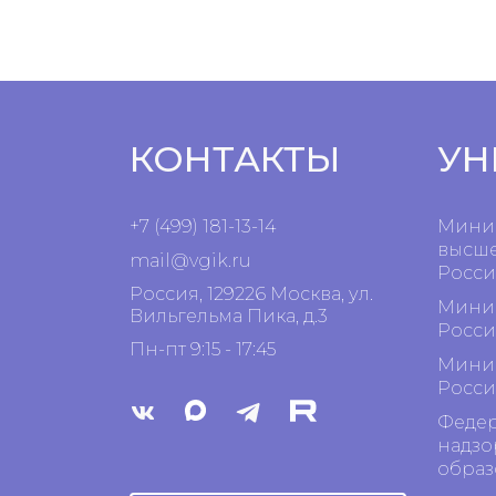
КОНТАКТЫ
УН
+7 (499) 181-13-14
Минис
высше
mail@vgik.
ru
Росси
Россия, 129226 Москва, ул.
Минис
Вильгельма Пика, д.3
Росси
Пн-пт 9:15 - 17:45
Минис
Росси
Федер
надзо
образ