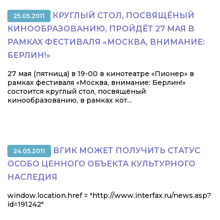
КРУГЛЫЙ СТОЛ, ПОСВЯЩЁНЫЙ
25.05.2011
КИНООБРАЗОВАНИЮ, ПРОЙДЁТ 27 МАЯ В
РАМКАХ ФЕСТИВАЛЯ «МОСКВА, ВНИМАНИЕ:
БЕРЛИН!»
27 мая (пятница) в 19-00 в кинотеатре «Пионер» в
рамках фестиваля «Москва, внимание: Берлин!»
состоится круглый стол, посвящёный
кинообразованию, в рамках кот...
ВГИК МОЖЕТ ПОЛУЧИТЬ СТАТУС
24.05.2011
ОСОБО ЦЕННОГО ОБЪЕКТА КУЛЬТУРНОГО
НАСЛЕДИЯ
window.location.href = "http://www.interfax.ru/news.asp?
id=191242"