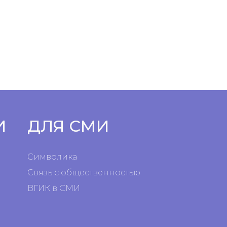
И
ДЛЯ СМИ
Символика
Связь с общественностью
ВГИК в СМИ
я
я