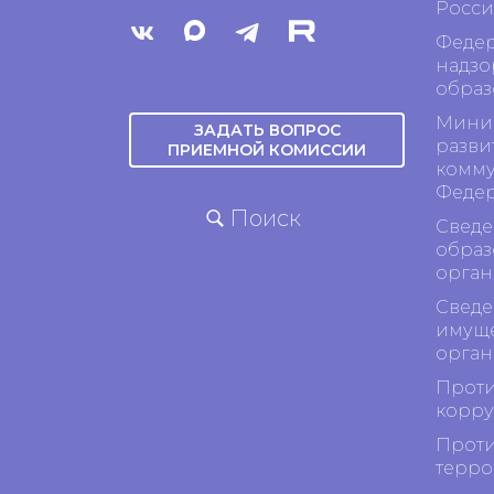
Росси
Федер
надзо
образ
Минис
ЗАДАТЬ ВОПРОС
разви
ПРИЕМНОЙ КОМИССИИ
комму
Феде
Поиск
Сведе
образ
орган
Сведе
имуще
орган
Проти
корр
Проти
терро