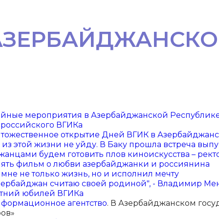
 АЗЕРБАЙДЖАНСК
лейные мероприятия в Азербайджанской Республик
 российского ВГИКа
ось тожественное открытие Дней ВГИК в Азербайджан
и я из этой жизни не уйду. В Баку прошла встреча в
йджанцами будем готовить плов киноискусства – ре
снять фильм о любви азербайджанки и россиянина
мне не только жизнь, но и исполнил мечту
"Азербайджан считаю своей родиной", - Владимир М
летний юбилей ВГИКа
нформационное агентство
. В Азербайджанском госу
ров»