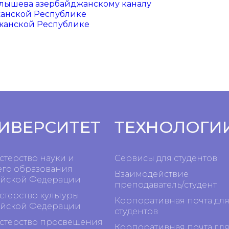
Малышева азербайджанскому каналу
жанской Республике
жанской Республике
ИВЕРСИТЕТ
ТЕХНОЛОГИ
терство науки и
Сервисы для студентов
го образования
Взаимодействие
йской Федерации
преподаватель/студент
терство культуры
Корпоративная почта дл
йской Федерации
студентов
терство просвещения
Корпоративная почта дл