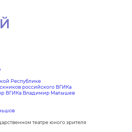
ОЙ
е
ской Республике
ыпускников российского ВГИКа
ктор ВГИКа Владимир Малышев
еньшов
дарственном театре юного зрителя