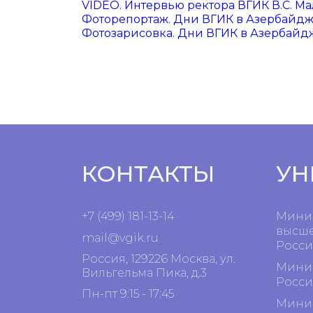
VIDEO. Интервью ректора ВГИК В.С. 
Фоторепортаж. Дни ВГИК в Азербайд
Фотозарисовка. Дни ВГИК в Азербайд
КОНТАКТЫ
УН
+7 (499) 181-13-14
Минис
высше
mail@vgik.
ru
Росси
Россия, 129226 Москва, ул.
Минис
Вильгельма Пика, д.3
Росси
Пн-пт 9:15 - 17:45
Минис