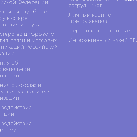
йской Федерации
сотрудников
альная служба по
Личный кабинет
ру в сфере
преподавателя
ования и науки
Персональные данные
терство цифрового
Интерактивный музей ВГ
тия, связи и массовых
никаций Российской
рации
ния об
овательной
изации
ния о доходах и
стве руководителя
изации
водействие
упции
водействие
ризму