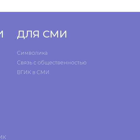
И
ДЛЯ СМИ
Символика
Связь с общественностью
ВГИК в СМИ
я
я
ИК