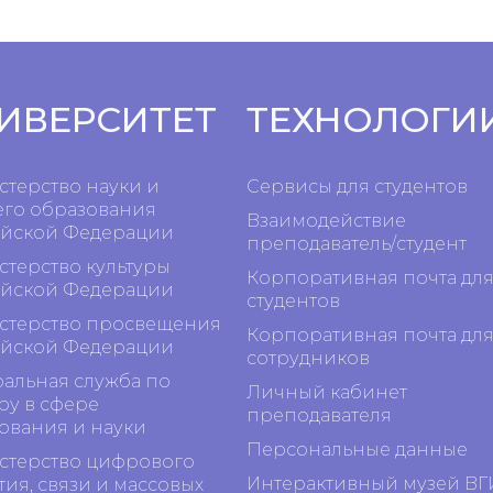
ИВЕРСИТЕТ
ТЕХНОЛОГИ
терство науки и
Сервисы для студентов
го образования
Взаимодействие
йской Федерации
преподаватель/студент
терство культуры
Корпоративная почта дл
йской Федерации
студентов
терство просвещения
Корпоративная почта дл
йской Федерации
сотрудников
альная служба по
Личный кабинет
ру в сфере
преподавателя
ования и науки
Персональные данные
терство цифрового
Интерактивный музей ВГ
тия, связи и массовых