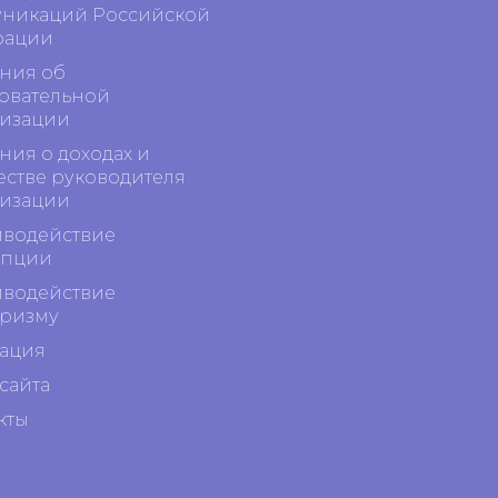
никаций Российской
рации
ния об
овательной
изации
ния о доходах и
стве руководителя
изации
водействие
упции
водействие
ризму
ация
сайта
кты