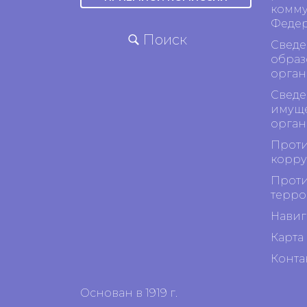
комму
Феде
Поиск
Сведе
образ
орган
Сведе
имуще
орган
Проти
корр
Проти
терро
Навиг
Карта 
Конта
Основан в 1919 г.