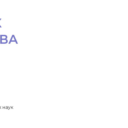
Х
ВА
 наук