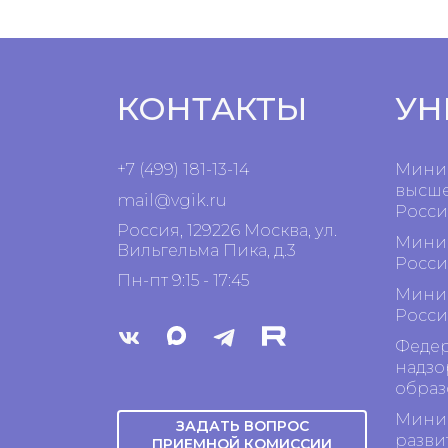
КОНТАКТЫ
УН
+7 (499) 181-13-14
Минис
высше
mail@vgik.
ru
Росси
Россия, 129226 Москва, ул.
Минис
Вильгельма Пика, д.3
Росси
Пн-пт 9:15 - 17:45
Минис
Росси
Федер
надзо
образ
Минис
ЗАДАТЬ ВОПРОС
разви
ПРИЕМНОЙ КОМИССИИ