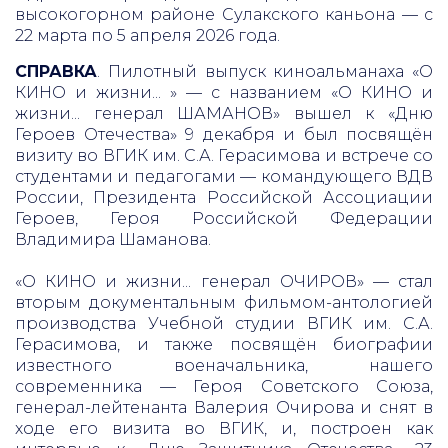
высокогорном районе Сулакского каньона — с
22 марта по 5 апреля 2026 года.
СПРАВКА
. Пилотный выпуск киноальманаха «О
КИНО и жизни... » — с названием «О КИНО и
жизни... генерал ШАМАНОВ» вышел к «Дню
Героев Отечества» 9 декабря и был посвящён
визиту во ВГИК им. С.А. Герасимова и встрече со
студентами и педагогами — командующего ВДВ
России, Президента Российской Ассоциации
Героев, Героя Российской Федерации
Владимира Шаманова.
«О КИНО и жизни... генерал ОЧИРОВ» — стал
вторым документальным фильмом-антологией
производства Учебной студии ВГИК им. С.А.
Герасимова, и также посвящён биографии
известного военачальника, нашего
современника — Героя Советского Союза,
генерал-лейтенанта Валерия Очирова и снят в
ходе его визита во ВГИК, и, построен как