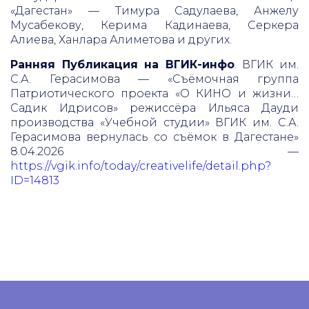
«Дагестан» — Тимура Садулаева, Анжелу
Мусабекову, Керима Кадинаева, Серкера
Алиева, Ханлара Алиметова и других.
Ранняя Публикация на ВГИК-инфо
. ВГИК им.
С.А. Герасимова — «Съёмочная группа
Патриотического проекта «О КИНО и жизни…
Садик Идрисов» режиссёра Ильяса Дауди
производства «Учебной студии» ВГИК им. С.А.
Герасимова вернулась со съёмок в Дагестане»
8.04.2026 —
https://vgik.info/today/creativelife/detail.php?
ID=14813