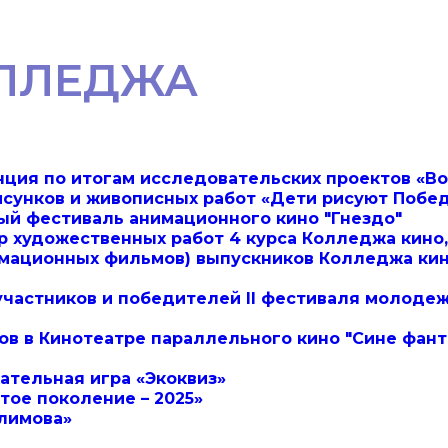
ЛЛЕДЖА
ия по итогам исследовательских проектов «Во
исунков и живописных работ «Дети рисуют Побе
й фестиваль анимационного кино "Гнездо"
 художественных работ 4 курса Колледжа кино
имационных фильмов) выпускников Колледжа кин
частников и победителей II фестиваля молоде
в в Кинотеатре параллельного кино "Сине фант
ательная игра «Экоквиз»
тое поколение – 2025»
Алимова»