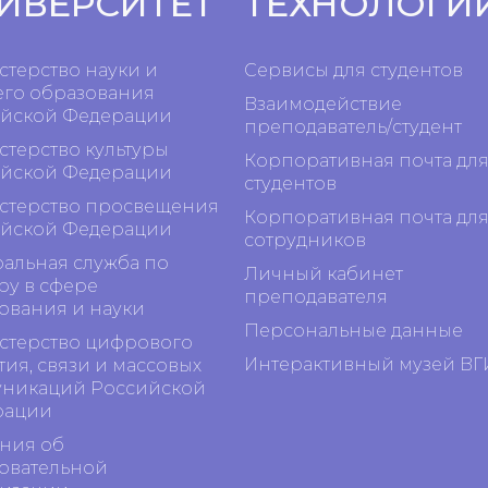
ИВЕРСИТЕТ
ТЕХНОЛОГИ
терство науки и
Сервисы для студентов
го образования
Взаимодействие
йской Федерации
преподаватель/студент
терство культуры
Корпоративная почта дл
йской Федерации
студентов
терство просвещения
Корпоративная почта дл
йской Федерации
сотрудников
альная служба по
Личный кабинет
ру в сфере
преподавателя
ования и науки
Персональные данные
терство цифрового
Интерактивный музей ВГ
тия, связи и массовых
никаций Российской
рации
ния об
овательной