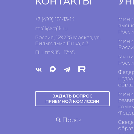
КОНТАКТЫ
УН
+7 (499) 181-13-14
Минис
высше
mail@vgik.
ru
Росси
Россия, 129226 Москва, ул.
Минис
Вильгельма Пика, д.3
Росси
Пн-пт 9:15 - 17:45
Минис
Росси
Федер
надзо
образ
Минис
ЗАДАТЬ ВОПРОС
разви
ПРИЕМНОЙ КОМИССИИ
комму
Феде
Поиск
Сведе
образ