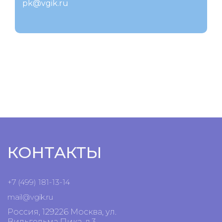
pk@vgik.ru
КОНТАКТЫ
+7 (499) 181-13-14
mail@vgik.
ru
Россия, 129226 Москва, ул.
Вильгельма Пика, д.3