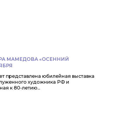
РА МАМЕДОВА «ОСЕННИЙ
ЯБРЯ
удет представлена юбилейная выставка
служенного художника РФ и
я к 80-летию...