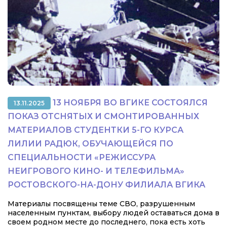
13 НОЯБРЯ ВО ВГИКЕ СОСТОЯЛСЯ
13.11.2025
ПОКАЗ ОТСНЯТЫХ И СМОНТИРОВАННЫХ
МАТЕРИАЛОВ СТУДЕНТКИ 5-ГО КУРСА
ЛИЛИИ РАДЮК, ОБУЧАЮЩЕЙСЯ ПО
СПЕЦИАЛЬНОСТИ «РЕЖИССУРА
НЕИГРОВОГО КИНО- И ТЕЛЕФИЛЬМА»
РОСТОВСКОГО-НА-ДОНУ ФИЛИАЛА ВГИКА
Материалы посвящены теме СВО, разрушенным
населенным пунктам, выбору людей оставаться дома в
своем родном месте до последнего, пока есть хоть