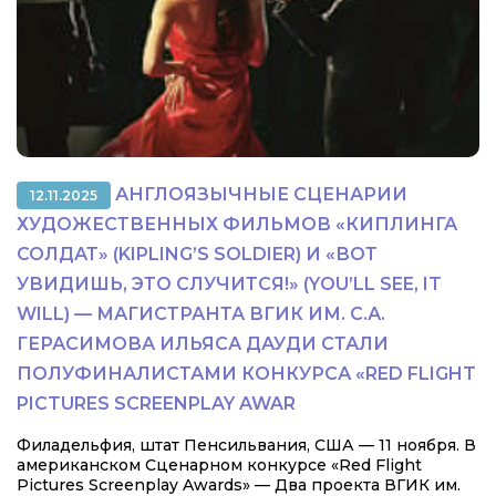
АНГЛОЯЗЫЧНЫЕ СЦЕНАРИИ
12.11.2025
ХУДОЖЕСТВЕННЫХ ФИЛЬМОВ «КИПЛИНГА
СОЛДАТ» (KIPLING’S SOLDIER) И «ВОТ
УВИДИШЬ, ЭТО СЛУЧИТСЯ!» (YOU’LL SEE, IT
WILL) — МАГИСТРАНТА ВГИК ИМ. С.А.
ГЕРАСИМОВА ИЛЬЯСА ДАУДИ СТАЛИ
ПОЛУФИНАЛИСТАМИ КОНКУРСА «RED FLIGHT
PICTURES SCREENPLAY AWAR
Филадельфия, штат Пенсильвания, США — 11 ноября. В
американском Сценарном конкурсе «Red Flight
Pictures Screenplay Awards» — Два проекта ВГИК им.