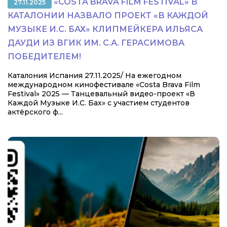
«COSTA BRAVA FILM FESTIVAL» В
27.11.2025
КАТАЛОНИИ НАЗВАЛО ПРОЕКТ «В КАЖДОЙ
МУЗЫКЕ И.С. БАХ» КЛИПМЕЙКЕРА ИЛЬЯСА
ДАУДИ ИЗ ВГИК ИМ. С.А. ГЕРАСИМОВА
ПОБЕДИТЕЛЕМ!
Каталония Испания 27.11.2025/ На ежегодном
международном кинофестивале «Costa Brava Film
Festival» 2025 — Танцевальный видео-проект «В
Каждой Музыке И.С. Бах» с участием студентов
актёрского ф...