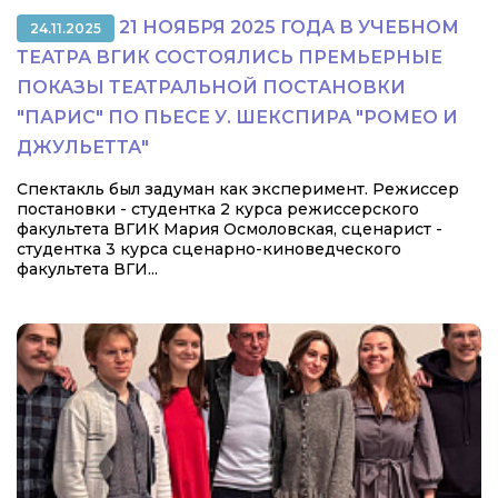
21 НОЯБРЯ 2025 ГОДА В УЧЕБНОМ
24.11.2025
ТЕАТРА ВГИК СОСТОЯЛИСЬ ПРЕМЬЕРНЫЕ
ПОКАЗЫ ТЕАТРАЛЬНОЙ ПОСТАНОВКИ
"ПАРИС" ПО ПЬЕСЕ У. ШЕКСПИРА "РОМЕО И
ДЖУЛЬЕТТА"
Спектакль был задуман как эксперимент. Режиссер
постановки - студентка 2 курса режиссерского
факультета ВГИК Мария Осмоловская, сценарист -
студентка 3 курса сценарно-киноведческого
факультета ВГИ...