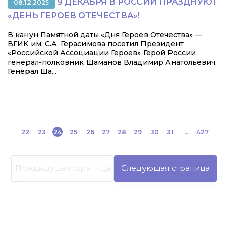
9 ДЕКАБРЯ В РОССИИ ПРАЗДНУЮТ
08.12.2025
«ДЕНЬ ГЕРОЕВ ОТЕЧЕСТВА»!
В канун Памятной даты «Дня Героев Отечества» —
ВГИК им. С.А. Герасимова посетил Президент
«Российской Ассоциации Героев» Герой России
генерал-полковник Шаманов Владимир Анатольевич.
Генерал Ша...
22
23
24
25
26
27
28
29
30
31
...
427
Предыдущая страница
Следующая страница