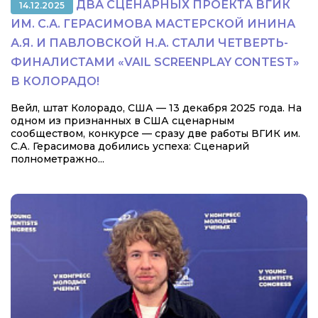
ДВА СЦЕНАРНЫХ ПРОЕКТА ВГИК
14.12.2025
ИМ. С.А. ГЕРАСИМОВА МАСТЕРСКОЙ ИНИНА
А.Я. И ПАВЛОВСКОЙ Н.А. СТАЛИ ЧЕТВЕРТЬ-
ФИНАЛИСТАМИ «VAIL SCREENPLAY CONTEST»
В КОЛОРАДО!
Вейл, штат Колорадо, США — 13 декабря 2025 года. На
одном из признанных в США сценарным
сообществом, конкурсе — сразу две работы ВГИК им.
С.А. Герасимова добились успеха: Сценарий
полнометражно...