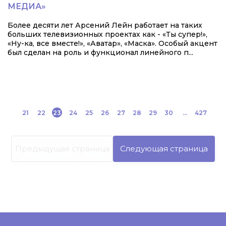
МЕДИА»
Более десяти лет Арсений Лейн работает на таких
больших телевизионных проектах как - «Ты супер!»,
«Ну-ка, все вместе!», «Аватар», «Маска». Особый акцент
был сделан на роль и функционал линейного п...
21
22
23
24
25
26
27
28
29
30
...
427
Предыдущая страница
Следующая страница