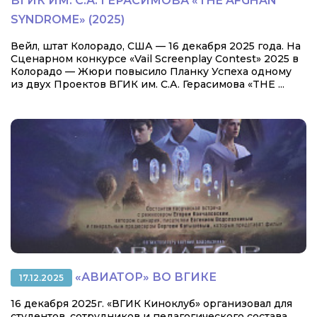
ВГИК ИМ. С.А. ГЕРАСИМОВА «THE AFGHAN
SYNDROME» (2025)
Вейл, штат Колорадо, США — 16 декабря 2025 года. На
Сценарном конкурсе «Vail Screenplay Contest» 2025 в
Колорадо — Жюри повысило Планку Успеха одному
из двух Проектов ВГИК им. С.А. Герасимова «THE ...
«АВИАТОР» ВО ВГИКЕ
17.12.2025
16 декабря 2025г. «ВГИК Киноклуб» организовал для
студентов, сотрудников и педагогического состава