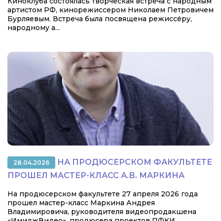
Киноклуба состоялась творческая встреча с народным
артистом РФ, кинорежиссером Николаем Петровичем
Бурляевым. Встреча была посвящена режиссёру,
народному а...
НА ПРОДЮСЕРСКОМ ФАКУЛЬТЕТЕ
28.04.2026
ПРОШЕЛ МАСТЕР-КЛАСС А.В. МАРКИНА
На продюсерском факультете 27 апреля 2026 года
прошел мастер-класс Маркина Андрея
Владимировича, руководителя видеопродакшена
«ИмиджВидео», продюсера проектов ПФКИ,