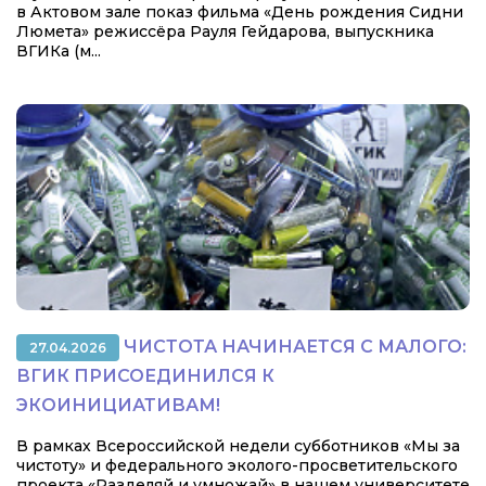
в Актовом зале показ фильма «День рождения Сидни
Люмета» режиссёра Рауля Гейдарова, выпускника
ВГИКа (м...
ЧИСТОТА НАЧИНАЕТСЯ С МАЛОГО:
27.04.2026
ВГИК ПРИСОЕДИНИЛСЯ К
ЭКОИНИЦИАТИВАМ!
В рамках Всероссийской недели субботников «Мы за
чистоту» и федерального эколого-просветительского
проекта «Разделяй и умножай» в нашем университете