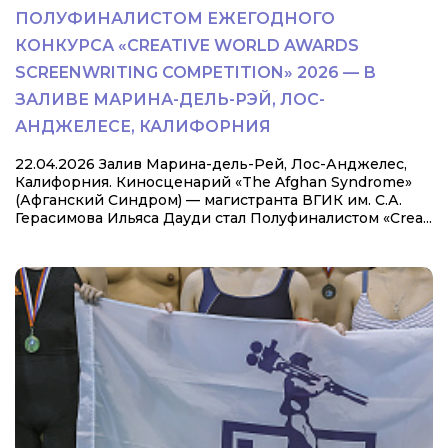
ПОЛУФИНАЛИСТОМ ЕЖЕГОДНОГО
КОНКУРСА «CREATIVE WORLD AWARDS
SCREENWRITING COMPETITION» 2026 — В
ЗАЛИВЕ МАРИНА-ДЕЛЬ-РЭЙ, ЛОС-
АНДЖЕЛЕСЕ, КАЛИФОРНИЯ
22.04.2026 Залив Марина-дель-Рей, Лос-Анджелес,
Калифорния. Киносценарий «The Afghan Syndrome»
(Афганский Синдром) — магистранта ВГИК им. С.А.
Герасимова Ильяса Дауди стал Полуфиналистом «Crea...