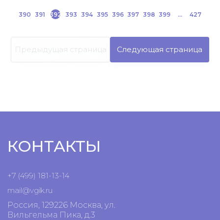
390
391
392
393
394
395
396
397
398
399
...
427
Предыдущая страница
Следующая страница
КОНТАКТЫ
+7 (499) 181-13-14
mail@vgik.
ru
Россия, 129226 Москва, ул.
Вильгельма Пика, д.3